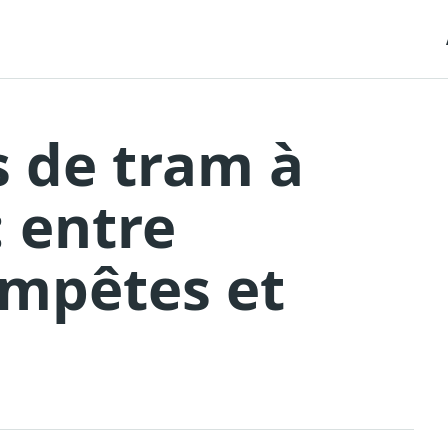
s de tram à
: entre
empêtes et