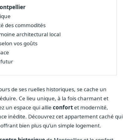
ontpellier
ique
té des commodités
moine architectural local
selon vos goûts
pace
 futur
ours de ses ruelles historiques, se cache un
uire. Ce lieu unique, à la fois charmant et
ez un espace qui allie
confort
et modernité,
nce inédite. Découvrez cet appartement caché qui
 offrant bien plus qu’un simple logement.
centre historique
de Montpellier et le confort