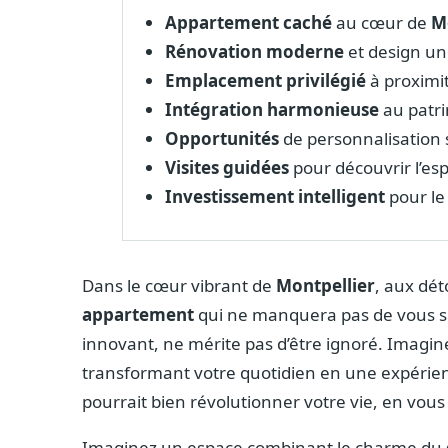
Appartement caché
au cœur de
M
Rénovation moderne
et design un
Emplacement privilégié
à proximi
Intégration harmonieuse
au patri
Opportunités
de personnalisation 
Visites guidées
pour découvrir l’es
Investissement intelligent
pour le
Dans le cœur vibrant de
Montpellier
, aux dét
appartement
qui ne manquera pas de vous séd
innovant, ne mérite pas d’être ignoré. Imagin
transformant votre quotidien en une expérie
pourrait bien révolutionner votre vie, en vous
Imaginez un espace combinant le charme du