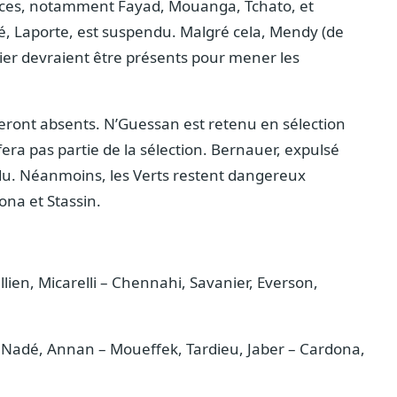
ences, notamment Fayad, Mouanga, Tchato, et
lé, Laporte, est suspendu. Malgré cela, Mendy (de
ier devraient être présents pour mener les
 seront absents. N’Guessan est retenu en sélection
fera pas partie de la sélection. Bernauer, expulsé
du. Néanmoins, les Verts restent dangereux
ona et Stassin.
ien, Micarelli – Chennahi, Savanier, Everson,
, Nadé, Annan – Moueffek, Tardieu, Jaber – Cardona,