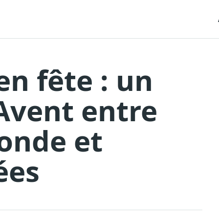
en fête : un
’Avent entre
onde et
ées