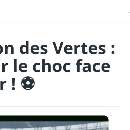
on des Vertes :
r le choc face
 ! ⚽️