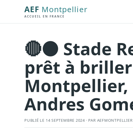
AEF
Montpellier
ACCUEIL EN FRANCE
🔴⚫ Stade Re
prêt à brille
Montpellier,
Andres Gomez
PUBLIÉ LE 14 SEPTEMBRE 2024 · PAR AEFMONTPELLIER