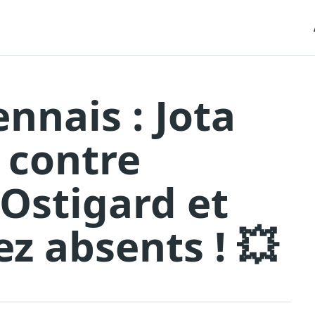
nnais : Jota
r contre
 Ostigard et
 absents ! 💥