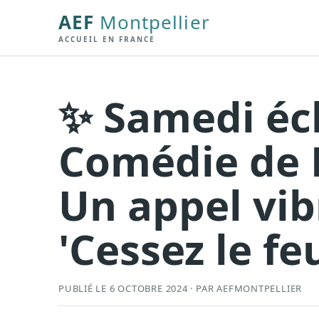
AEF
Montpellier
ACCUEIL EN FRANCE
✨ Samedi écl
Comédie de M
Un appel vib
'Cessez le feu'
PUBLIÉ LE 6 OCTOBRE 2024 · PAR AEFMONTPELLIER