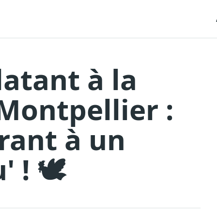
atant à la
ontpellier :
rant à un
 ! 🕊️