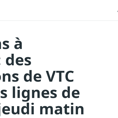
s à
: des
ons de VTC
s lignes de
jeudi matin