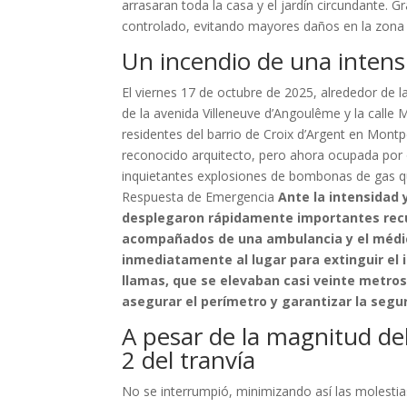
arrasaran toda la casa y el jardín circundante. G
controlado, evitando mayores daños en la zona r
Un incendio de una inten
El viernes 17 de octubre de 2025, alrededor de
de la avenida Villeneuve d’Angoulême y la calle 
residentes del barrio de Croix d’Argent en Montp
reconocido arquitecto, pero ahora ocupada por 
inquietantes explosiones de bombonas de gas qu
Respuesta de Emergencia
Ante la intensidad 
desplegaron rápidamente importantes recu
acompañados de una ambulancia y el médico
inmediatamente al lugar para extinguir el 
llamas, que se elevaban casi veinte metros.
asegurar el perímetro y garantizar la segur
A pesar de la magnitud del
2 del tranvía
No se interrumpió, minimizando así las molestias