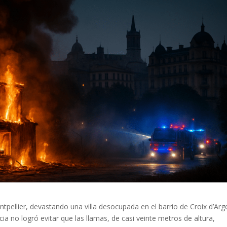
pellier, devastando una villa desocupada en el barrio de Croix d’Arg
ia no logró evitar que las llamas, de casi veinte metros de altura,