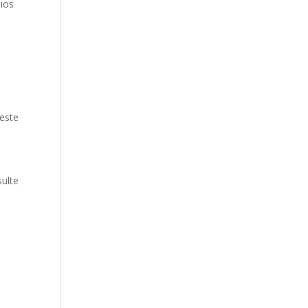
dios
e
 este
sulte