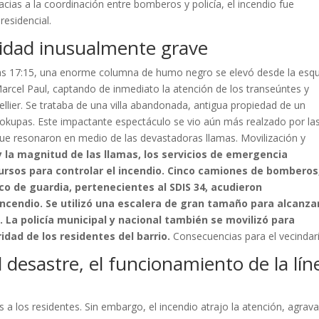
racias a la coordinación entre bomberos y policía, el incendio fue
esidencial.
sidad inusualmente grave
 las 17:15, una enorme columna de humo negro se elevó desde la esq
Marcel Paul, captando de inmediato la atención de los transeúntes y
ellier. Se trataba de una villa abandonada, antigua propiedad de un
okupas. Este impactante espectáculo se vio aún más realzado por la
e resonaron en medio de las devastadoras llamas. Movilización y
y la magnitud de las llamas, los servicios de emergencia
rsos para controlar el incendio. Cinco camiones de bomberos
 de guardia, pertenecientes al SDIS 34, acudieron
incendio. Se utilizó una escalera de gran tamaño para alcanzar
 La policía municipal y nacional también se movilizó para
idad de los residentes del barrio.
Consecuencias para el vecindar
 desastre, el funcionamiento de la lín
 a los residentes. Sin embargo, el incendio atrajo la atención, agrav