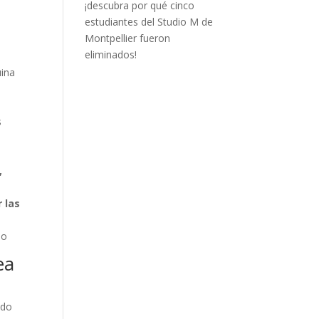
¡descubra por qué cinco
estudiantes del Studio M de
Montpellier fueron
eliminados!
uina
s
,
 las
io
ea
ado