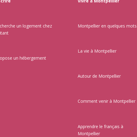
scrire
Vivre à Montpellier
echerche un logement chez
Montpellier en quelques mots
itant
La vie à Montpellier
ropose un hébergement
Autour de Montpellier
Comment venir à Montpellier
Apprendre le français à
Montpellier