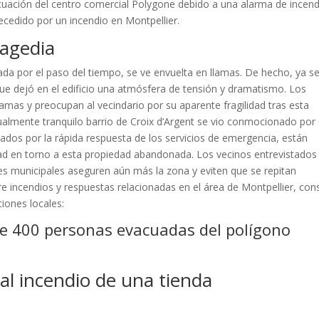
acuación del centro comercial Polygone debido a una alarma de incen
ecedido por un incendio en Montpellier.
ragedia
orada por el paso del tiempo, se ve envuelta en llamas. De hecho, ya s
que dejó en el edificio una atmósfera de tensión y dramatismo. Los
 llamas y preocupan al vecindario por su aparente fragilidad tras esta
ualmente tranquilo barrio de Croix d’Argent se vio conmocionado por
iados por la rápida respuesta de los servicios de emergencia, están
ad en torno a esta propiedad abandonada. Los vecinos entrevistados
es municipales aseguren aún más la zona y eviten que se repitan
bre incendios y respuestas relacionadas en el área de Montpellier, con
ciones locales:
e 400 personas evacuadas del polígono
l incendio de una tienda