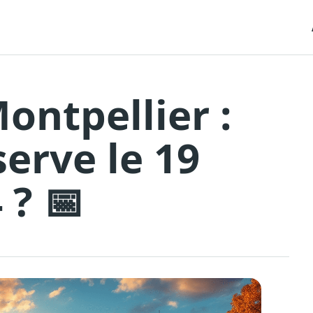
ontpellier :
erve le 19
 ? 📅