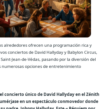
us alrededores ofrecen una programación rica y
ivos conciertos de David Hallyday y Babylon Circus,
n Saint-Jean-de-Védas, pasando por la diversión del
las numerosas opciones de entretenimiento
el concierto único de David Hallyday en el Zénith
h, sumérjase en un espectáculo conmovedor donde
e su padre, Johnny Hallyday. Este « Réquiem por