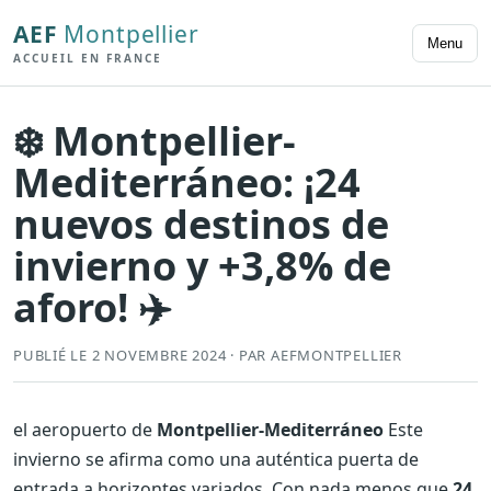
AEF
Montpellier
Menu
ACCUEIL EN FRANCE
❄️ Montpellier-
Mediterráneo: ¡24
nuevos destinos de
invierno y +3,8% de
aforo! ✈️
PUBLIÉ LE 2 NOVEMBRE 2024 · PAR AEFMONTPELLIER
el aeropuerto de
Montpellier-Mediterráneo
Este
invierno se afirma como una auténtica puerta de
entrada a horizontes variados. Con nada menos que
24