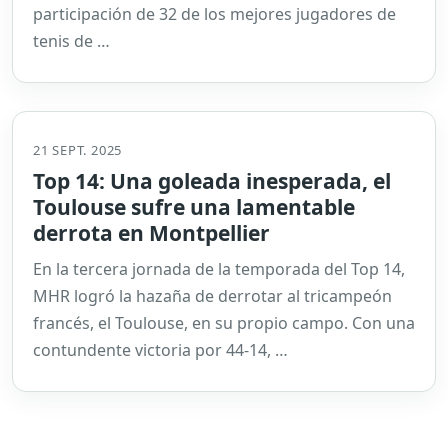
participación de 32 de los mejores jugadores de
tenis de …
21 SEPT. 2025
Top 14: Una goleada inesperada, el
Toulouse sufre una lamentable
derrota en Montpellier
En la tercera jornada de la temporada del Top 14,
MHR logró la hazaña de derrotar al tricampeón
francés, el Toulouse, en su propio campo. Con una
contundente victoria por 44-14, …