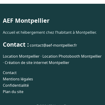
AEF Montpellier
Accueil et hébergement chez l’habitant à Montpellier.
Contact :
contact@aef-montpellier.fr
Location Montpellier
·
Location Photobooth Montpellier
·
Création de site internet Montpellier
Contact
Mentions légales
Confidentialité
Plan du site