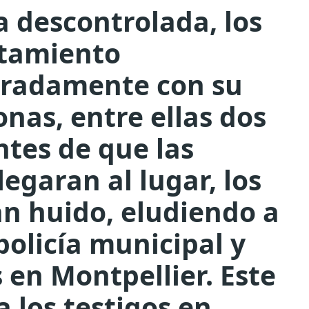
a descontrolada, los
ntamiento
eradamente con su
onas, entre ellas dos
ntes de que las
legaran al lugar, los
n huido, eludiendo a
 policía municipal y
 en Montpellier. Este
a los testigos en